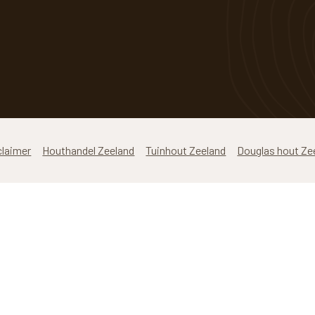
claimer
Houthandel Zeeland
Tuinhout Zeeland
Douglas hout Ze