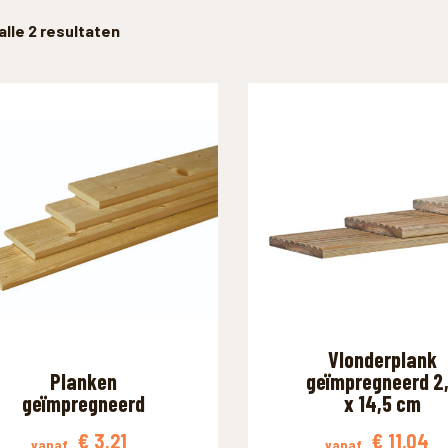
alle 2 resultaten
Vlonderplank
Planken
geïmpregneerd 2
geïmpregneerd
x 14,5 cm
€
3,21
€
11,04
vanaf
vanaf