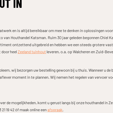
UT IN
atwerk en is altijd bereikbaar om mee te denken in oplossingen voor
tto van Houthandel Katsman. Ruim 30 jaar geleden begonnen Chiel Ka
rtiment ontzettend uitgebreid en hebben we een steeds grotere vast
t door heel
Zeeland tuinhout
leveren, o.a. op Walcheren en Zuid-Beve
bleem, wij bezorgen uw bestelling gewoon bij u thuis. Wanneer u de 
ever moment in te plannen. Wij nemen het regelen van vervoer voor 
ver de mogelijkheden, komt u gerust langs bij onze houthandel in Ze
3 21 19 42 óf maak online een
afspraak
.