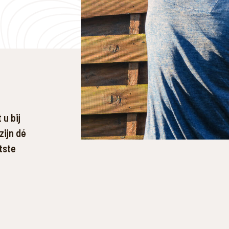
u bij
zijn dé
tste