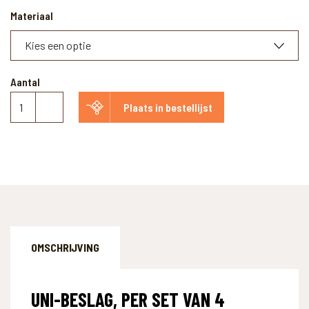
Materiaal
Aantal
Uni-
Plaats in bestellijst
beslag,
per
set
van
4
aantal
OMSCHRIJVING
UNI-BESLAG, PER SET VAN 4