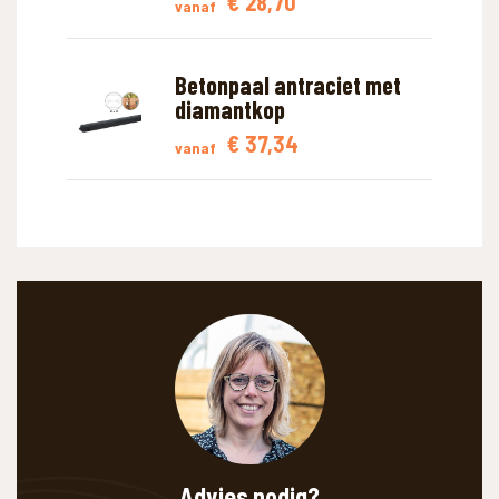
€
28,70
vanaf
Betonpaal antraciet met
diamantkop
€
37,34
vanaf
WAAR BEN JE NAAR OP ZOEK?
Advies nodig?