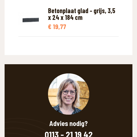
Betonplaat glad – grijs, 3,5
x 24 x 184 cm
€
19,77
Advies nodig?
0113 - 21 19 42