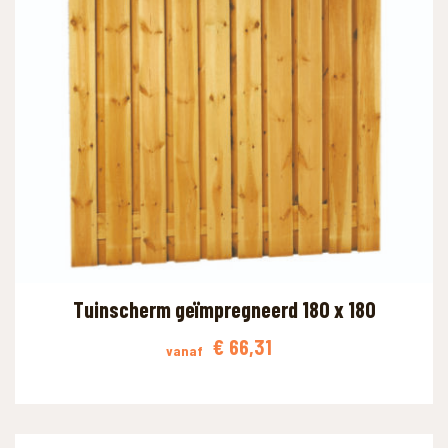
Tuinscherm geïmpregneerd 180 x 180
€
66,31
vanaf