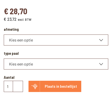
€
28,70
€
23,72
excl. BTW
afmeting
type paal
Aantal
Betonpaal
Plaats in bestellijst
grijs
met
diamantkop