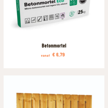
WAAR BEN JE NAAR OP ZOEK?
Betonmortel
€
6,79
vanaf