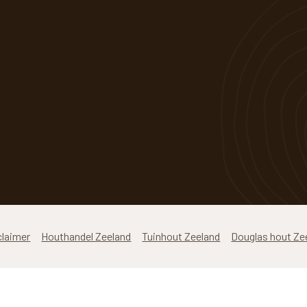
claimer
Houthandel Zeeland
Tuinhout Zeeland
Douglas hout Ze