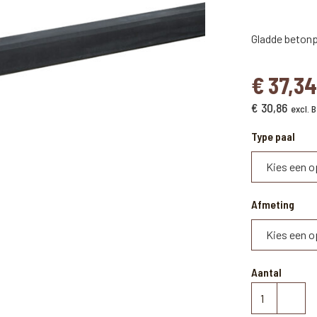
Gladde beton
€
37,3
€
30,86
excl.
Type paal
Afmeting
Aantal
Betonpaal
antraciet