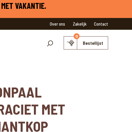
 MET VAKANTIE.
Over ons
Zakelijk
Contact
0
Bestellijst
ONPAAL
RACIET MET
MANTKOP