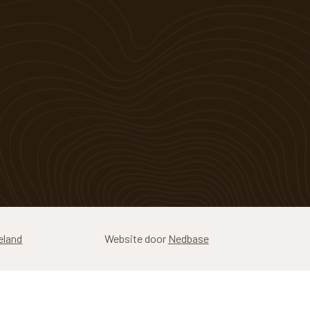
eland
Website door
Nedbase