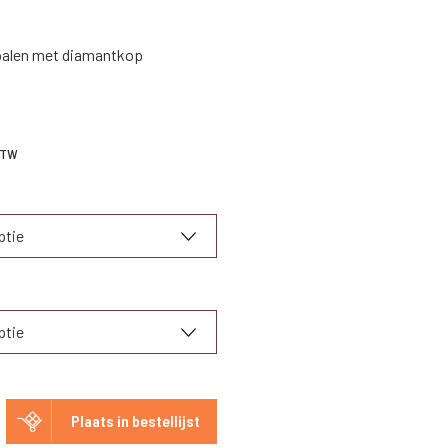
palen met diamantkop
4
 BTW
Plaats in bestellijst