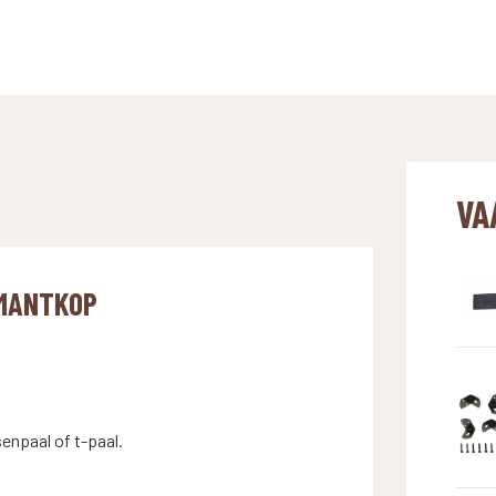
met
diamantkop
aantal
VA
AMANTKOP
senpaal of t-paal.