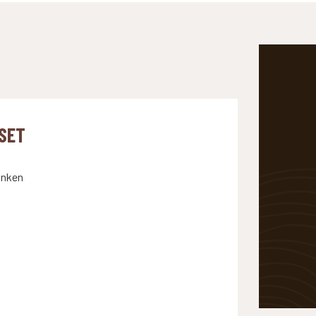
SET
anken
EN JE NAAR OP ZOEK?