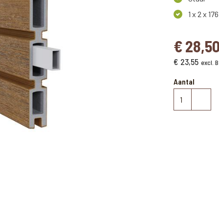
1 x 2 x 17
€
28,5
€
23,55
excl.
Aantal
New
Techwood
stabiliserings
aantal