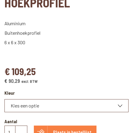
HOEKPROFIEL
Aluminium
Buitenhoekprofiel
6 x 6 x 300
€
109,25
€
90,29
excl. BTW
Kleur
Aantal
New
Plaats in bestellijst