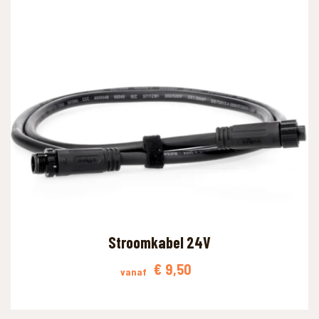
WAAR BEN JE NAAR OP ZOEK?
Stroomkabel 24V
€
9,50
vanaf