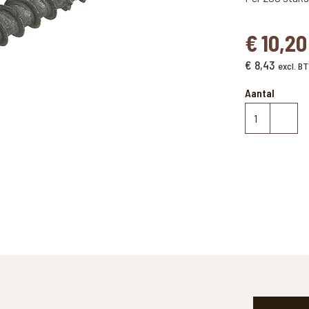
€
10,20
€
8,43
excl. B
Aantal
Gecoate
schroeven
cilinderkop
4.0
x
30
aantal