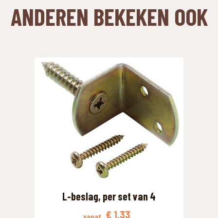
ANDEREN BEKEKEN OOK
EN JE NAAR OP ZOEK?
L-beslag, per set van 4
€
1,33
vanaf