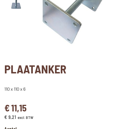
PLAATANKER
110 x 110 x 6
€
11,15
€
9,21
excl. BTW
Aantal