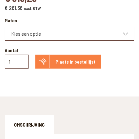
€
261,36
excl. BTW
Maten
Aantal
Schuifpoort
Plaats in bestellijst
geïmpregneerd
aantal
OMSCHRIJVING