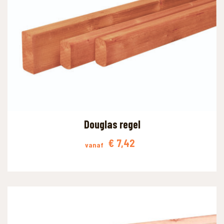
WAAR BEN JE NAAR OP ZOEK?
Douglas regel
€
7,42
vanaf